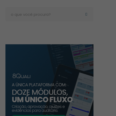
Search
for: