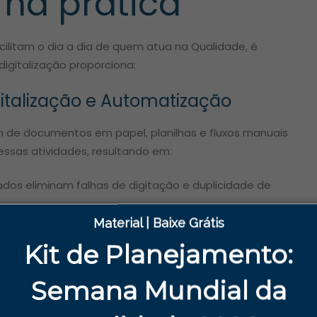
 na prática
cilitam o dia a dia de quem atua na Qualidade, é
igitalização proporciona:
italização e Automatização
 de documentos em papel, planilhas e fluxos manuais
essas atividades, resultando em:
dos eliminam falhas de digitação e duplicidade de
am correções constantes.
Material | Baixe Grátis
os, registros e auditorias podem ser feitos
Kit de Planejamento:
Semana
Mundial da
o o 8Quali torna tudo isso possível com