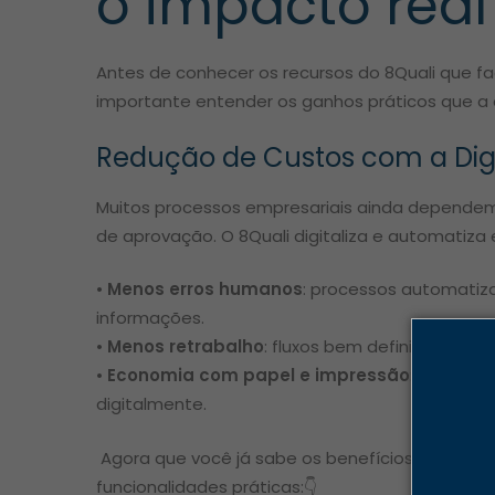
o impacto real
Antes de conhecer os recursos do 8Quali que fa
importante entender os ganhos práticos que a d
Redução de Custos com a Dig
Muitos processos empresariais ainda dependem
de aprovação. O 8Quali digitaliza e automatiza 
•
Menos erros humanos
: processos automatiza
informações.
•
Menos retrabalho
: fluxos bem definidos evit
•
Economia com papel e impressão
: document
digitalmente.
Agora que você já sabe os benefícios, veja com
funcionalidades práticas:👇