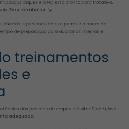
am poucos cliques e a NC está pronta para tratativa,
eis.
Zero retrabalho
!
😁
az checklists personalizados e permite o anexo de
 tempo de preparação para auditorias internas e
do treinamentos
les e
a
ências das pessoas da empresa é vital! Porém, isso
enta adequada
.