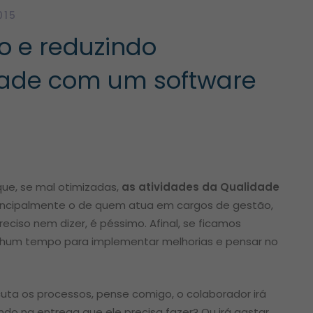
015
o e reduzindo
dade com um software
que, se mal otimizadas,
as atividades da Qualidade
principalmente o de quem atua em cargos de gestão,
reciso nem dizer, é péssimo. Afinal, se ficamos
nhum tempo para implementar melhorias e pensar no
ta os processos, pense comigo, o colaborador irá
ndo na entrega que ele precisa fazer? Ou irá gastar