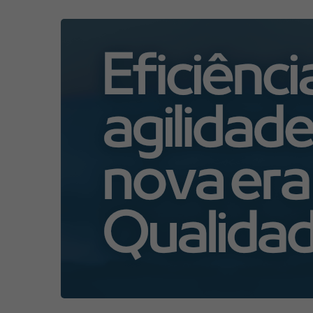
Eliminando
retrabalho
e
reduzindo
atividades
da
Qualidade