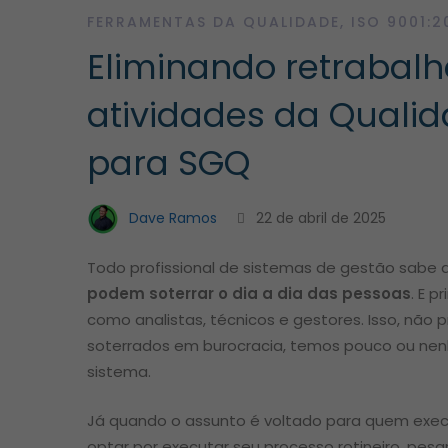
com
FERRAMENTAS DA QUALIDADE
,
ISO 9001:2
Eliminando retrabalh
um
atividades da Quali
software
para SGQ
para
Dave Ramos
22 de abril de 2025
SGQ
Todo profissional de sistemas de gestão sabe 
podem soterrar o dia a dia das pessoas
. E 
como analistas, técnicos e gestores. Isso, não p
soterrados em burocracia, temos pouco ou ne
sistema.
Já quando o assunto é voltado para quem execu
optar por executar seu processo rotineiro, pesa