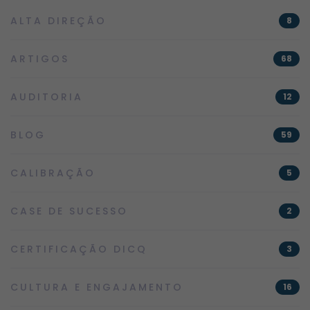
ALTA DIREÇÃO
8
ARTIGOS
68
AUDITORIA
12
BLOG
59
CALIBRAÇÃO
5
CASE DE SUCESSO
2
CERTIFICAÇÃO DICQ
3
CULTURA E ENGAJAMENTO
16