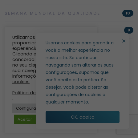
SEMANA MUNDIAL DA QUALIDADE
10
SISTEMAS DE GESTÃO
9
Utilizamos cookies para lhe
proporcionar a melhor
Usamos cookies para garantir a
experiência no nosso site.
você a melhor experiência no
Clicando em “Aceito”, você
nosso site. Se continuar
concorda em armazenar cookies
no seu dispositivo para melhorar
navegando sem alterar as suas
sua navegação. Para obter mais
configurações, supomos que
informações consulte:
Política de
você aceita esta prática. Se
cookies
desejar, você pode alterar as
Política de privacidade
configurações de cookies a
.
qualquer momento.
Configurações de cookies
OK, aceito
Aceitar