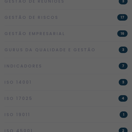
GESTÃO DE REUNIÕES
3
GESTÃO DE RISCOS
17
GESTÃO EMPRESARIAL
16
GURUS DA QUALIDADE E GESTÃO
3
INDICADORES
7
ISO 14001
3
ISO 17025
4
ISO 19011
1
ISO 45001
2