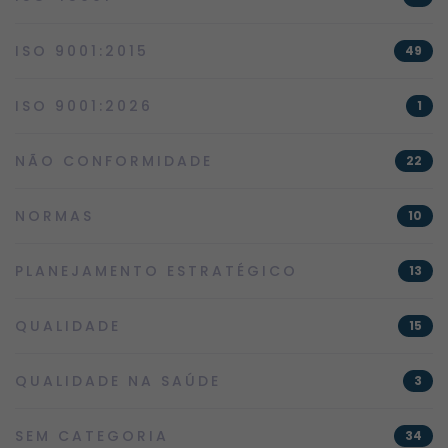
ISO 9001:2015
49
ISO 9001:2026
1
NÃO CONFORMIDADE
22
NORMAS
10
PLANEJAMENTO ESTRATÉGICO
13
QUALIDADE
15
QUALIDADE NA SAÚDE
3
SEM CATEGORIA
34