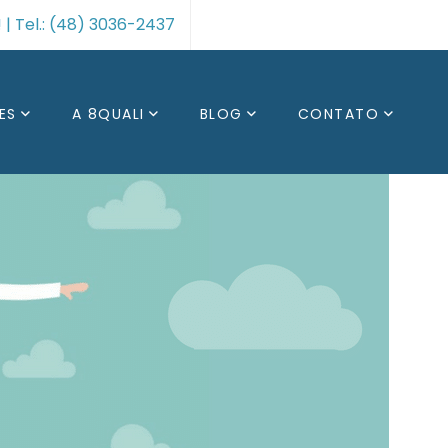
| Tel.: (48) 3036-2437
ES
A 8QUALI
BLOG
CONTATO