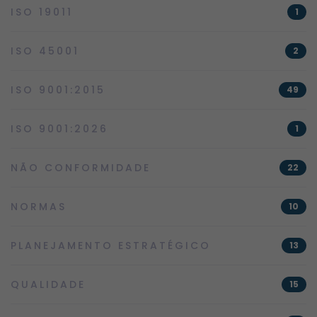
ISO 19011
1
ISO 45001
2
ISO 9001:2015
49
ISO 9001:2026
1
NÃO CONFORMIDADE
22
NORMAS
10
PLANEJAMENTO ESTRATÉGICO
13
QUALIDADE
15