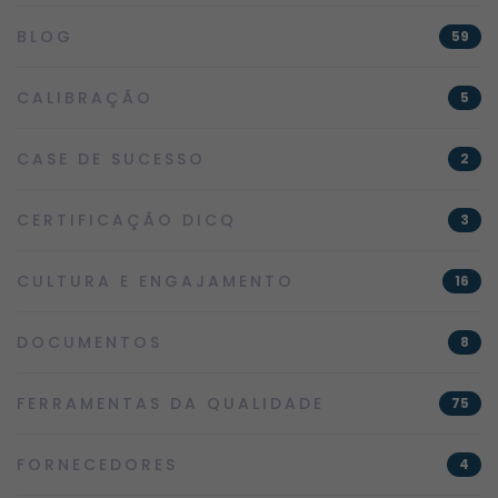
BLOG
59
CALIBRAÇÃO
5
CASE DE SUCESSO
2
CERTIFICAÇÃO DICQ
3
CULTURA E ENGAJAMENTO
16
DOCUMENTOS
8
FERRAMENTAS DA QUALIDADE
75
FORNECEDORES
4