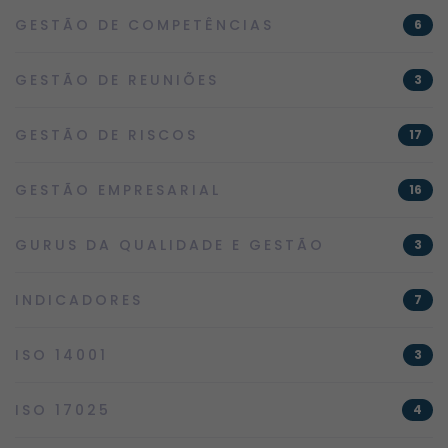
GESTÃO DE COMPETÊNCIAS
6
GESTÃO DE REUNIÕES
3
GESTÃO DE RISCOS
17
GESTÃO EMPRESARIAL
16
GURUS DA QUALIDADE E GESTÃO
3
INDICADORES
7
ISO 14001
3
ISO 17025
4