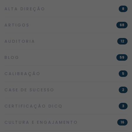
ALTA DIREÇÃO
8
ARTIGOS
68
AUDITORIA
12
BLOG
59
CALIBRAÇÃO
5
CASE DE SUCESSO
2
CERTIFICAÇÃO DICQ
3
CULTURA E ENGAJAMENTO
16