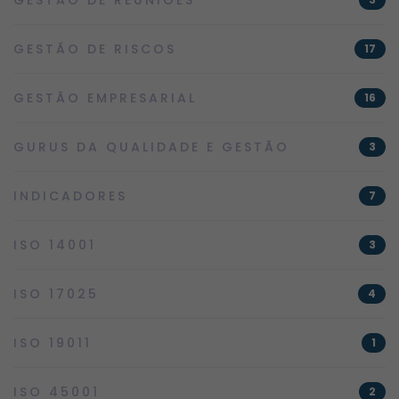
GESTÃO DE RISCOS
17
GESTÃO EMPRESARIAL
16
GURUS DA QUALIDADE E GESTÃO
3
INDICADORES
7
ISO 14001
3
ISO 17025
4
ISO 19011
1
ISO 45001
2