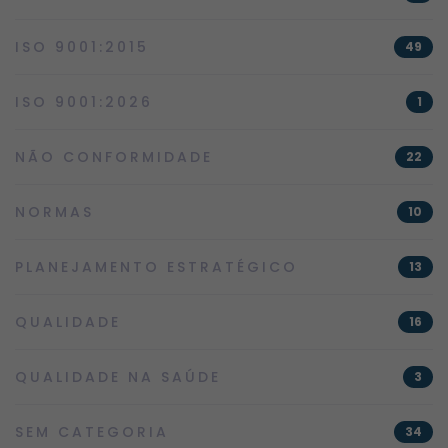
ISO 9001:2015
49
ISO 9001:2026
1
NÃO CONFORMIDADE
22
NORMAS
10
PLANEJAMENTO ESTRATÉGICO
13
QUALIDADE
16
QUALIDADE NA SAÚDE
3
SEM CATEGORIA
34