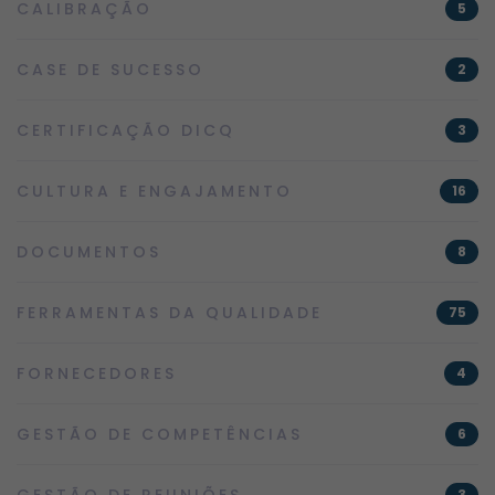
CALIBRAÇÃO
5
CASE DE SUCESSO
2
CERTIFICAÇÃO DICQ
3
CULTURA E ENGAJAMENTO
16
DOCUMENTOS
8
FERRAMENTAS DA QUALIDADE
75
FORNECEDORES
4
GESTÃO DE COMPETÊNCIAS
6
GESTÃO DE REUNIÕES
3