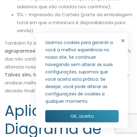
adesivos que são colados nos carrinhos);
5% – Impressão da Cartela (parte da embalagem
total em que a miniatura é disponibilizada para
venda).
Usamos cookies para garantir a
Também fiz isso propositalmente. Afinal,
se
você a melhor experiência no
agruparmos a categoria “impressão”
, teríamos 36%
nosso site. Se continuar
das não conformidades. Algo que, por consequência,
navegando sem alterar as suas
alteraria nosso gráfico.
Deveríamos fazer isso?
configurações, supomos que
Talvez sim, talvez não!
Mas certamente teremos de
você aceita esta prática. Se
analisar melhor a situação e, somente assim, tomar a
desejar, você pode alterar as
decisão final!
😉
configurações de cookies a
qualquer momento.
Aplicando o
OK, aceito
Diagrama de