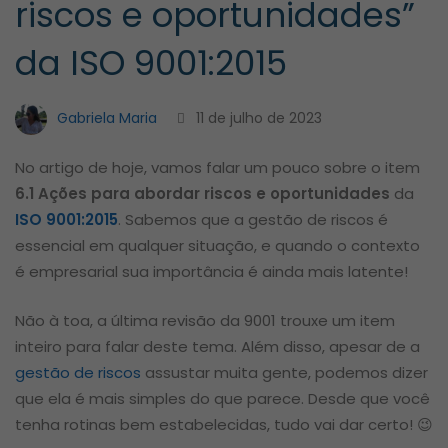
riscos e oportunidades”
riscos
da ISO 9001:2015
e
Gabriela Maria
11 de julho de 2023
oportunidades”
No artigo de hoje, vamos falar um pouco sobre o item
6.1 Ações para abordar riscos e oportunidades
da
da
ISO 9001:2015
. Sabemos que a gestão de riscos é
essencial em qualquer situação, e quando o contexto
ISO
é empresarial sua importância é ainda mais latente!
Não à toa, a última revisão da 9001 trouxe um item
9001:2015
inteiro para falar deste tema. Além disso, apesar de a
gestão de riscos
assustar muita gente, podemos dizer
que ela é mais simples do que parece. Desde que você
tenha rotinas bem estabelecidas, tudo vai dar certo!
😉