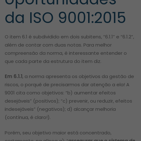
da ISO 9001:2015
O item 6.1 é subdividido em dois subitens, “6.1.1” e “6.1.2”,
além de contar com duas notas. Para melhor
compreensão da norma, é interessante entender o
que cada parte da estrutura do item diz.
Em 6.1.1
, a norma apresenta os objetivos da gestão de
riscos, o porquê de precisarmos dar atenção a ela! A
9001 cita como objetivos: “b) aumentar efeitos
desejáveis” (positivos); “c) prevenir, ou reduzir, efeitos
indesejáveis” (negativos); d) alcançar melhoria
(contínua, é claro!).
Porém, seu objetivo maior está concentrado,
certamente, na alínea a): “
assegurar que o sistema de