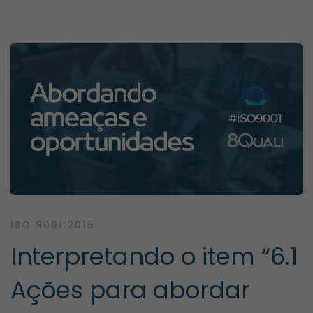
Interpretando
o
item
“6.1
Ações
ISO 9001:2015
Interpretando o item “6.1
para
Ações para abordar
abordar