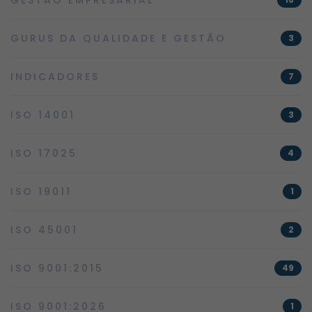
GURUS DA QUALIDADE E GESTÃO
3
INDICADORES
7
ISO 14001
3
ISO 17025
4
ISO 19011
1
ISO 45001
2
ISO 9001:2015
49
ISO 9001:2026
1