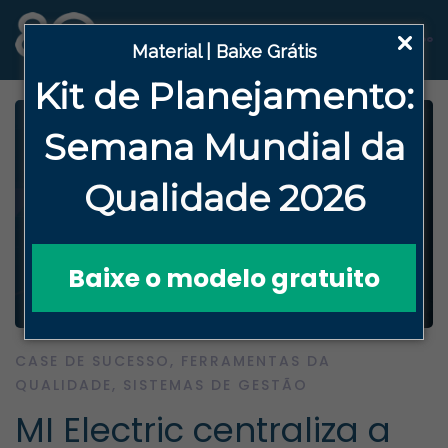
Material | Baixe Grátis
Kit de Planejamento:
Semana
Mundial da
Qualidade 2026
Baixe o modelo gratuito
CASE DE SUCESSO
,
FERRAMENTAS DA
QUALIDADE
,
SISTEMAS DE GESTÃO
MI Electric centraliza a