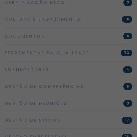
CERTIFICAÇÃO DICQ
3
CULTURA E ENGAJAMENTO
16
DOCUMENTOS
8
FERRAMENTAS DA QUALIDADE
73
FORNECEDORES
4
GESTÃO DE COMPETÊNCIAS
6
GESTÃO DE REUNIÕES
3
GESTÃO DE RISCOS
17
GESTÃO EMPRESARIAL
16