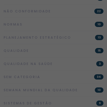
NÃO CONFORMIDADE
22
NORMAS
10
PLANEJAMENTO ESTRATÉGICO
13
QUALIDADE
15
QUALIDADE NA SAÚDE
3
SEM CATEGORIA
34
SEMANA MUNDIAL DA QUALIDADE
10
SISTEMAS DE GESTÃO
9