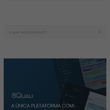
Search
for: