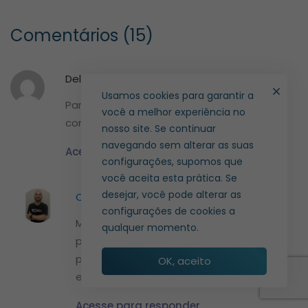
Comentários (15)
Delma
12 de janeiro de 2019 at 00:40
Usamos cookies para garantir a
Parabéns!! Muito bom o material, rico em
você a melhor experiência no
conhecimento….
nosso site. Se continuar
navegando sem alterar as suas
Acesse para responder
configurações, supomos que
você aceita esta prática. Se
desejar, você pode alterar as
Caio Silva
14 de janeiro de 2019 at 09:10
configurações de cookies a
Muito obrigado! Não perca nossos
qualquer momento.
próximos materiais e sinta-se à vontade
para conhecer os outros textos que já
OK, aceito
encontram-se em nosso blog.
Acesse para responder