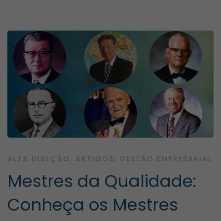
Mestres
da
Qualidade:
Conheça
os
ALTA DIREÇÃO
,
ARTIGOS
,
GESTÃO EMPRESARIAL
Mestres da Qualidade:
Mestres
Conheça os Mestres
que