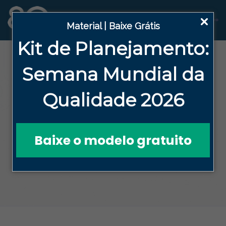
Material | Baixe Grátis
Kit de Planejamento:
Blog
Semana
Mundial da
Qualidade 2026
HOME
BLOG DA QUALIDADE EFICAZ
ALTA DIREÇÃO
MESTRES DA QUALIDADE: CONHEÇA OS
MESTRES QUE MOLDARAM A EXCELÊNCIA NA
Baixe o modelo gratuito
GESTÃO